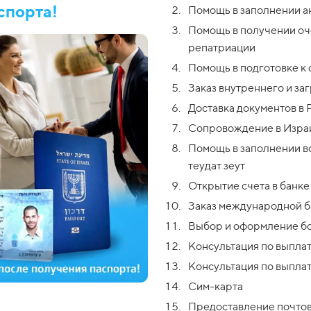
спорта!
Помощь в заполнении 
Помощь в получении оче
репатриации
Помощь в подготовке к
Заказ внутреннего и за
Доставка документов в
Сопровождение в Израи
Помощь в заполнении вс
теудат зеут
Открытие счета в банк
Заказ международной б
Выбор и оформление б
Консультация по выпла
Консультация по выпла
Сим-карта
Предоставление почтово