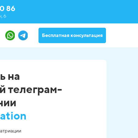
0 86
, 6
Бесплатная консультация
ь на
й телеграм-
ании
ration
патриации