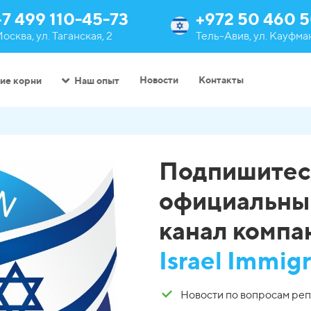
+7 499 110-45-73
+972 50 460 5
осква, ул. Таганская, 2
Тель-Авив, ул. Кауфман
Новости
Контакты
ие корни
Наш опыт
Подпишитес
официальны
канал комп
Israel Immig
Новости по вопросам ре