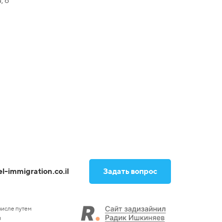
, 6
el-immigration.co.il
Задать вопрос
числе путем
я