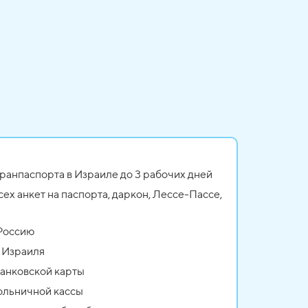
гранпаспорта в Израиле до 3 рабочих дней
ех анкет на паспорта, даркон, Лессе-Пассе,
 Россию
е Израиля
банковской карты
ольничной кассы