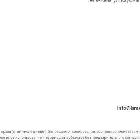
Тель-Авив, ул. Кауфман
info@isra
 права (в том числе дизайн). Запрещается копирование, распространение (в том 
юбое иное использование информации и объектов без предварительного согласи