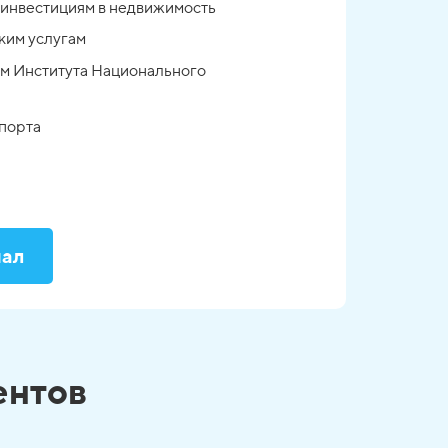
инвестициям в недвижимость
ким услугам
ам Института Национального
спорта
нал
ентов