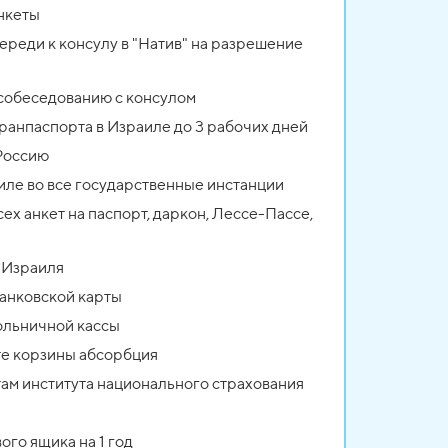
анкеты
реди к консулу в "Натив" на разрешение
 собеседованию с консулом
гранпаспорта в Израиле до 3 рабочих дней
 Россию
ле во все государственные инстанции
ех анкет на паспорт, даркон, Лессе-Пассе,
е Израиля
анковской карты
ольничной кассы
те корзины абсорбция
там института национального страхования
го ящика на 1 год