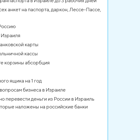
гранпаспорта в Израиле до 3 рабочих дней
ех анкет на паспорта, даркон, Лессе-Пассе,
 Россию
е Израиля
банковской карты
ольничной кассы
те корзины абсорбция
ого ящика на 1 год
 вопросам бизнеса в Израиле
но перевести деньги из России в Израиль
которые наложены на российские банки