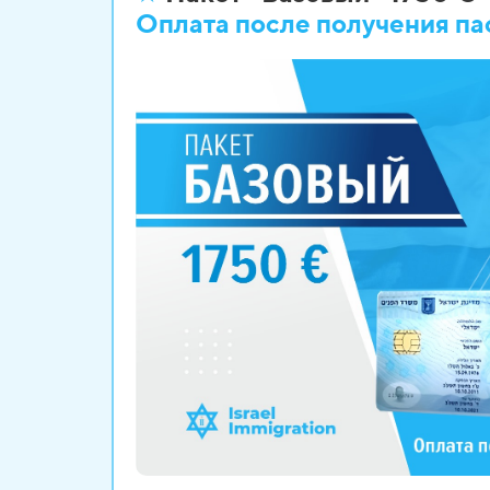
Оплата после
получения па