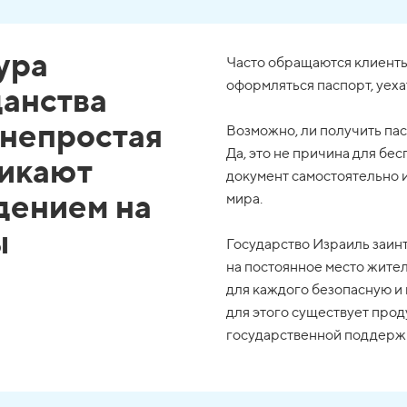
ура
Часто обращаются клиенты,
оформляться паспорт, уеха
анства
 непростая
Возможно, ли получить пас
Да, это не причина для бе
никают
документ самостоятельно 
дением на
мира.
ы
Государство Израиль заинт
на постоянное место жител
для каждого безопасную и 
для этого существует про
государственной поддерж