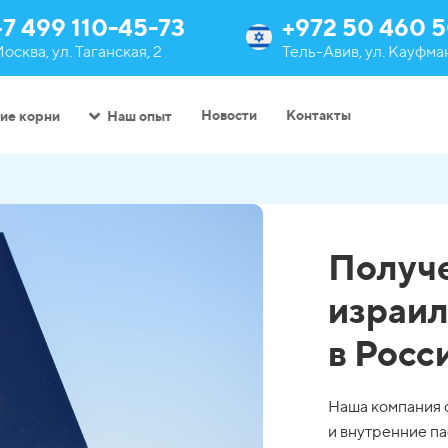
+7 499 110-45-73
+972 50 460 5
осква, ул. Таганская, 2
Тель-Авив, ул. Кауфман
Новости
Контакты
ие корни
Наш опыт
Получе
израил
в Росс
Наша компания 
и внутренние па