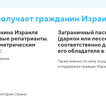
получает гражданин Изра
анина Израиля
Заграничный пас
овые репатрианты.
(даркон или лесс
ометрическим
соответственно 
:
его обладателя в
вания
Также именно по нему осу
и поддержка граждан Израи
рритории страны