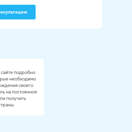
онсультацию
 сайте подробно
торые необходимо
рждения своего
иль на постоянное
или получить
страны.